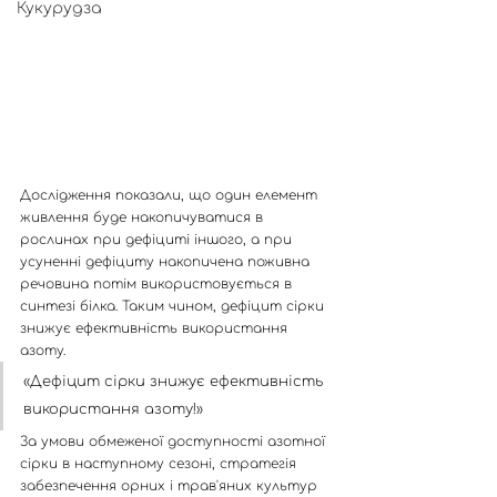
Кукурудза
Дослідження показали, що один елемент 
живлення буде накопичуватися в 
рослинах при дефіциті іншого, а при 
усуненні дефіциту накопичена поживна 
речовина потім використовується в 
синтезі білка. Таким чином, дефіцит сірки 
знижує ефективність використання 
азоту.
«Дефіцит сірки знижує ефективність 
використання азоту!» 
За умови обмеженої доступності азотної 
сірки в наступному сезоні, стратегія 
забезпечення орних і трав'яних культур 