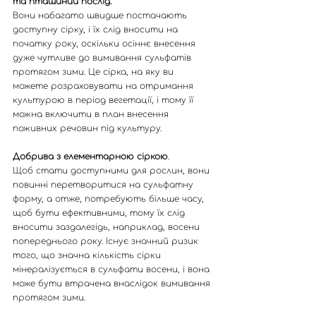
та пташиний послід.
Вони набагато швидше постачають 
доступну сірку, і їх слід вносити на 
початку року, оскільки осіннє внесення 
дуже чутливе до вимивання сульфатів 
протягом зими. Це сірка, на яку ви 
можете розраховувати на отримання 
культурою в період вегетації, і тому її 
можна включити в план внесення 
поживних речовин під культуру.
Добрива з елементарною сіркою
. 
Щоб стати доступними для рослин, вони 
повинні перетворитися на сульфатну 
форму, а отже, потребують більше часу, 
щоб бути ефективними, тому їх слід 
вносити заздалегідь, наприклад, восени 
попереднього року. Існує значний ризик 
того, що значна кількість сірки 
мінералізується в сульфати восени, і вона 
може бути втрачена внаслідок вимивання 
протягом зими.