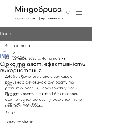
Міндобрива
один продукт | що зможе все
Пост
Всі пости
PDA
Всі пости
20 черв. 2025 р.
Читати 2 хв
Сірка та азот, ефективність
Картопля
використання
Пшениця
Добре відомо, що сірка є важливою 
поживною речовиною для росту та 
Соя
розвитку рослин. Через головну роль 
сірки та азоту в синтезі білків запаси 
Горох
цих поживних речовин у рослинах тісно 
Цукрові буряки
пов'язані між собою. 
Ріпак
Чому калімаг