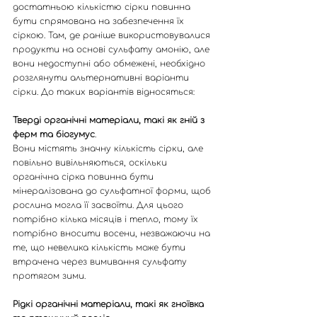
достатньою кількістю сірки повинна 
бути спрямована на забезпечення їх 
сіркою. Там, де раніше використовувалися 
продукти на основі сульфату амонію, але 
вони недоступні або обмежені, необхідно 
розглянути альтернативні варіанти 
сірки. До таких варіантів відносяться:
Тверді органічні матеріали, такі як гній з 
ферм та біогумус
. 
Вони містять значну кількість сірки, але 
повільно вивільняються, оскільки 
органічна сірка повинна бути 
мінералізована до сульфатної форми, щоб 
рослина могла її засвоїти. Для цього 
потрібно кілька місяців і тепло, тому їх 
потрібно вносити восени, незважаючи на 
те, що невелика кількість може бути 
втрачена через вимивання сульфату 
протягом зими.
Рідкі органічні матеріали, такі як гноївка 