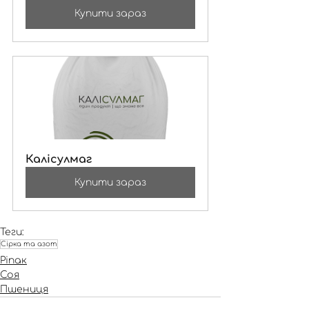
Купити зараз
Калісулмаг
Купити зараз
Теги:
Сірка та азот
Ріпак
Соя
Пшениця