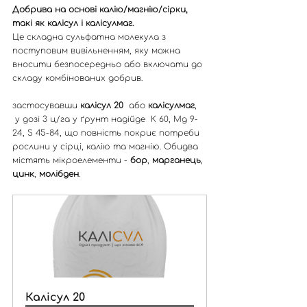
Добрива на основі калію/магнію/сірки, 
такі як калісул і калісулмаг. 
Це складна сульфатна молекула з 
поступовим вивільненням, яку можна 
вносити безпосередньо або включати до 
складу комбінованих добрив. 
застосувавши 
калісул 20
  або 
калісулмаг
, 
 у дозі 3 ц/га у ґрунт надійде  K 60, Mg 9-
24, S 45-84, що повність покриє потреби 
рослини у сірці, калію та магнію. Обидва 
містять мікроелементи - 
бор
, 
марганець
, 
цинк
, 
молібден
.
Калісул 20