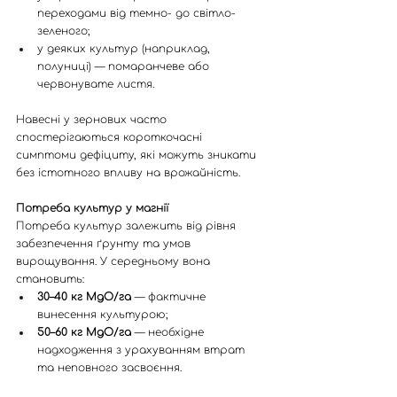
переходами від темно- до світло-
зеленого;
у деяких культур (наприклад, 
полуниці) — помаранчеве або 
червонувате листя.
Навесні у зернових часто 
спостерігаються короткочасні 
симптоми дефіциту, які можуть зникати 
без істотного впливу на врожайність.
Потреба культур у магнії
Потреба культур залежить від рівня 
забезпечення ґрунту та умов 
вирощування. У середньому вона 
становить:
30–40 кг MgO/га
 — фактичне 
винесення культурою;
50–60 кг MgO/га
 — необхідне 
надходження з урахуванням втрат 
та неповного засвоєння.