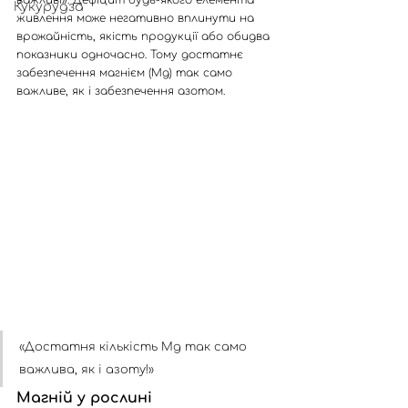
важливі». Дефіцит будь-якого елемента 
Кукурудза
живлення може негативно вплинути на 
врожайність, якість продукції або обидва 
показники одночасно. Тому достатнє 
забезпечення магнієм (Mg) так само 
важливе, як і забезпечення азотом.
«Достатня кількість Mg так само 
важлива, як і азоту!»
Магній у рослині