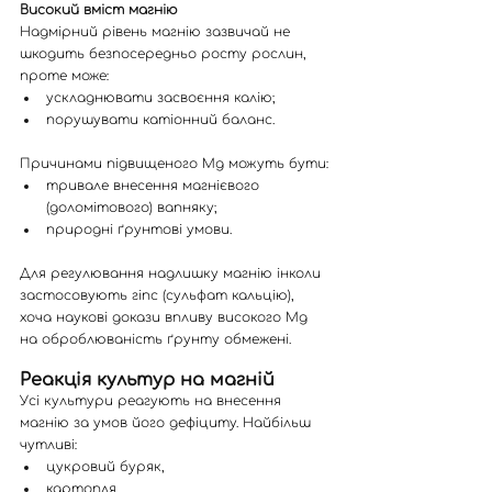
Високий вміст магнію
Надмірний рівень магнію зазвичай не 
шкодить безпосередньо росту рослин, 
проте може:
ускладнювати засвоєння калію;
порушувати катіонний баланс.
Причинами підвищеного Mg можуть бути:
тривале внесення магнієвого 
(доломітового) вапняку;
природні ґрунтові умови.
Для регулювання надлишку магнію інколи 
застосовують гіпс (сульфат кальцію), 
хоча наукові докази впливу високого Mg 
на оброблюваність ґрунту обмежені.
Реакція культур на магній
Усі культури реагують на внесення 
магнію за умов його дефіциту. Найбільш 
чутливі:
цукровий буряк,
картопля,