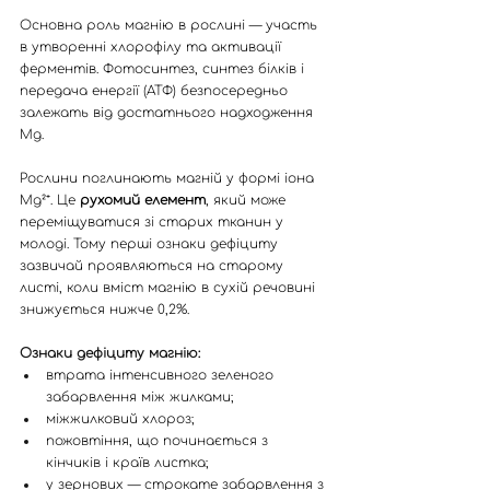
Основна роль магнію в рослині — участь 
в утворенні хлорофілу та активації 
ферментів. Фотосинтез, синтез білків і 
передача енергії (АТФ) безпосередньо 
залежать від достатнього надходження 
Mg.
Рослини поглинають магній у формі іона 
Mg²⁺. Це 
рухомий елемент
, який може 
переміщуватися зі старих тканин у 
молоді. Тому перші ознаки дефіциту 
зазвичай проявляються на старому 
листі, коли вміст магнію в сухій речовині 
знижується нижче 0,2%.
Ознаки дефіциту магнію:
втрата інтенсивного зеленого 
забарвлення між жилками;
міжжилковий хлороз;
пожовтіння, що починається з 
кінчиків і країв листка;
у зернових — строкате забарвлення з 