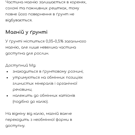
Частина магнію залишається в коренях, 
соломі та пожнивних рештках, тому 
повне його повернення в ґрунт не 
відбувається.
Магній у ґрунті
У ґрунті міститься 0,05–0,5% загального 
магнію, але лише невелика частина 
доступна для рослин.
Доступний Mg:
знаходиться в ґрунтовому розчині;
утримується на обмінних позиціях 
глинистих мінералів і органічної 
речовини;
належить до обмінних катіонів 
(подібно до калію).
На відміну від калію, магній важче 
переходить з необмінної форми в 
доступну.