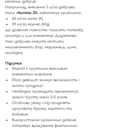
калійних добрив.
Наприклад, внесення 3 ц/га добрива 
типу «
Калімаг 20
» забезпечує приблизно:
60 кг/га калію (K),
39 кг/га магнію (Mg),
що дозволяє повністю покрити потребу 
культур у цих елементах. Додатково 
такі добрива можуть містити 
мікроелементи (бор, марганець, цинк, 
молібден).
Підсумок
Магній є критично важливим 
елементом живлення.
Його дефіцит знижує врожайність і 
якість продукції.
Необхідно проводити агрохімічний 
аналіз ґрунту кожні 3–5 років.
Особливу увагу слід приділяти 
цукровому буряку, картоплі та 
бобовим.
Використання органічних добрив 
потребує врахування фактичного 