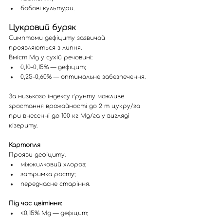
бобові культури.
Цукровий буряк
Симптоми дефіциту зазвичай 
проявляються з липня. 
Вміст Mg у сухій речовині:
0,10–0,15% — дефіцит;
0,25–0,60% — оптимальне забезпечення.
За низького індексу ґрунту можливе 
зростання врожайності до 2 т цукру/га 
при внесенні до 100 кг Mg/га у вигляді 
кізериту.
Картопля
Прояви дефіциту:
міжжилковий хлороз;
затримка росту;
передчасне старіння.
Під час цвітіння:
<0,15% Mg — дефіцит;