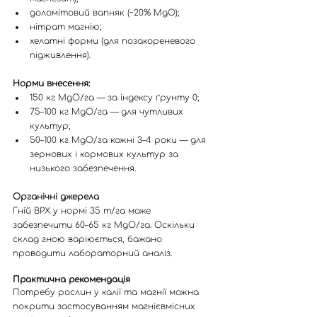
доломітовий вапняк (~20% MgO);
нітрат магнію;
хелатні форми (для позакореневого 
підживлення).
Норми внесення:
150 кг MgO/га — за індексу ґрунту 0;
75–100 кг MgO/га — для чутливих 
культур;
50–100 кг MgO/га кожні 3–4 роки — для 
зернових і кормових культур за 
низького забезпечення.
Органічні джерела
Гній ВРХ у нормі 35 т/га може 
забезпечити 60–65 кг MgO/га. Оскільки 
склад гною варіюється, бажано 
проводити лабораторний аналіз.
Практична рекомендація
Потребу рослин у калії та магнії можна 
покрити застосуванням магнієвмісних 