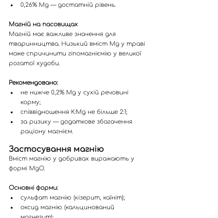
0,26% Mg — достатній рівень.
Магній на пасовищах
Магній має важливе значення для 
тваринництва. Низький вміст Mg у траві 
може спричинити гіпомагніємію у великої 
рогатої худоби.
Рекомендовано:
не нижче 0,2% Mg у сухій речовині 
корму;
співвідношення K:Mg не більше 2:1;
за ризику — додаткове збагачення 
раціону магнієм.
Застосування магнію
Вміст магнію у добривах виражають у 
формі MgO.
Основні форми:
сульфат магнію (кізерит, каїніт);
оксид магнію (кальцинований 
магнезит);