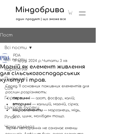
Міндобрива
один продукт | що зможе все
Пост
Всі пости
PDA
Всі пости
17 груд. 2024 р.
Читати 3 хв
Магній як елемент живлення
Картопля
для сільськогосподарських
Пшениця
культур і трав.
Серед 11 основних поживних елементів для 
Соя
рослин розрізняють:
Горох
первинні
 — азот, фосфор, калій;
вторинні
 — кальцій, магній, сірка;
Цукрові буряки
мікроелементи
 — марганець, мідь, 
бор, цинк, молібден тощо.
Ріпак
Чому калімаг
Термін «вторинні» не означає «менш 