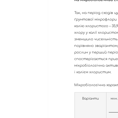
Так, на період сходів 
ґрунтової мікрофлори с
калію хлористого – 35,
хлору у калії хлорист
зменшило чисельність а
порівняно зваріантом,
рослин у перший періо
спостерігається пригні
мікробіологічна актив
і калієм хлористим.
Мікробіологічна харак
Варіанти
млн.