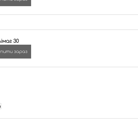
імаг 30
упити зараз
и