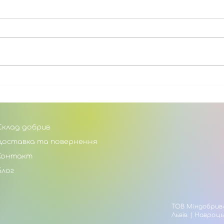
Магній як елемент
Калі
живлення для
рос
сільськогосподарських
пра
культур і трав.
для
Склад добрив
Доставка та повернення
Контакт
Блог
ТОВ Міндобрива
Львів | Навроць