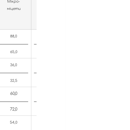
Мікро-
міцети
88,0
34,0
65,0
34,8
36,0
52,8
32,5
44,6
60,0
52,4
72,0
36,5
54,0
35,9