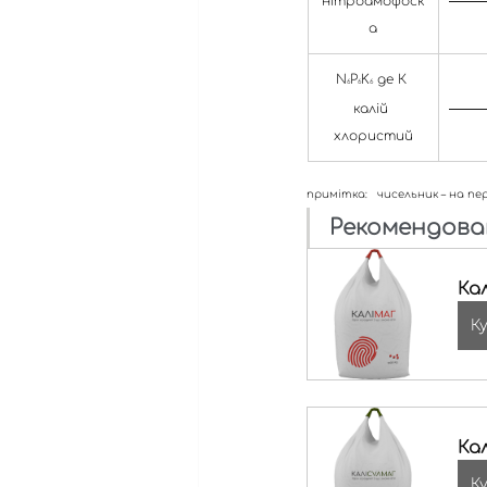
нітроамофоск
а
N
P
K
 де К 
6
6
6
калій 
хлористий
примітка:   чисельник – на пе
Рекомендован
Кал
К
Ка
К