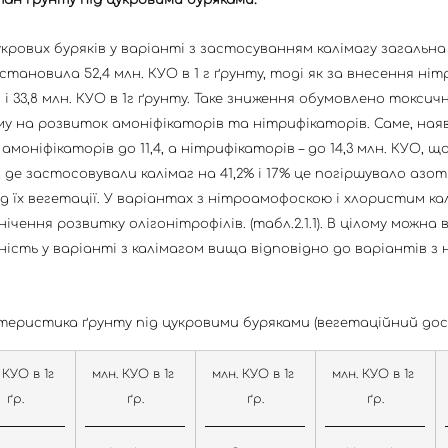
цукрових буряків у варіанті з застосуванням калімагу загальна 
тановила 52,4 млн. КУО в 1 г ґрунту, тоді як за внесення ніт
9 і 33,8 млн. КУО в 1г ґрунту. Таке зниження обумовлено токси
ому на розвиток амоніфікаторів та нітрифікаторів. Саме, ная
моніфікаторів до 11,4, а нітрифікаторів – до 14,3 млн. КУО, щ
 де застосовували калімаг на 41,2% і 17% це погіршувало азо
д їх вегетації. У варіантах з нітроамофоскою і хлористим кал
чення розвитку олігонітрофілів. (табл.2.1.1). В цілому можна 
ність у варіанті з калімагом вища відповідно до варіантів з
теристика ґрунту під цукровими буряками (вегетаційний дослі
 КУО в 1г 
млн. КУО в 1г 
млн. КУО в 1г 
млн. КУО в 1г 
ґр.
ґр.
ґр.
ґр.