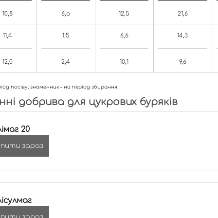
10,8
6,о
12,5
21,6
11,4
1,5
6,6
14,3
12,0
2,4
10,1
9,6
ріод посіву; знаменник – на період збирання
ні добрива для цукрових буряків
імаг 20
упити зараз
лісулмаг
упити зараз