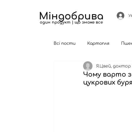
Міндобрива
У
один продукт | що зможе все
Всі пости
Картопля
Пше
Я.Цвей, доктор 
Кукурудза
Чому варто з
цукрових буря