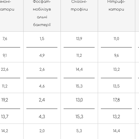
Амоні-
Фосфат-
Олігоні-
Нітрифі-
катори
мобілізув
трофіли
катори
альні
бактерії
7,6
1,5
13,9
11,0
9,1
4,9
11,2
9,6
22,6
2,6
14,4
13,2
11,2
4,6
15,3
13,5
19,2
2,4
13,0
17,8
13,7
4,3
15,3
13,2
14,2
2,0
5,3
14,4