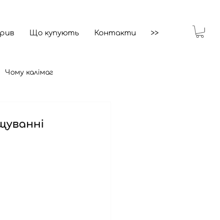
брив
Що купують
Контакти
>>
Чому калімаг
щуванні