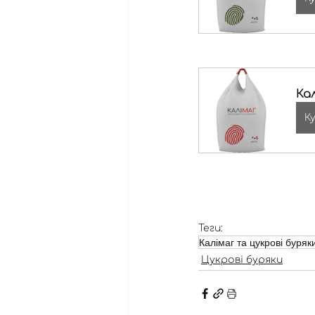
Кал
К
Теги:
Калімаг та цукрові буряк
Цукрові буряки