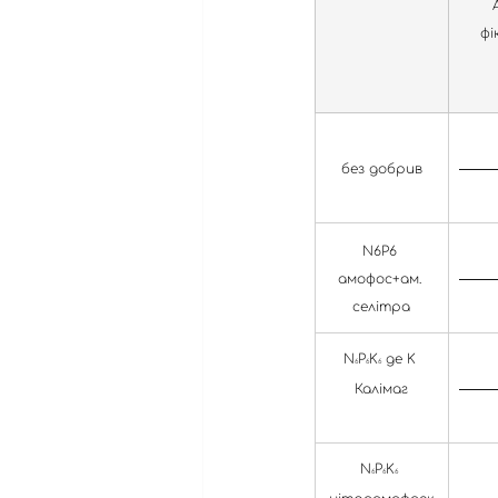
фі
без добрив
N6P6 
амофос+ам. 
селітра
N
P
K
 де K 
6
6
6
Калімаг
N
P
K
6
6
6