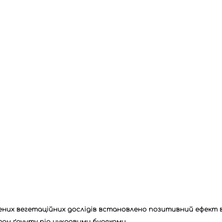
них вегетаційних дослідів встановлено позитивний ефект в
тан ґрунту під цукровими буряками.