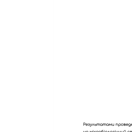
Результатами проведе
на мікробіологічний с