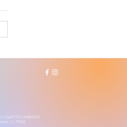
й, магній і фосфор у
линному матеріалі:
ктичне значення
 системи удобрення
 | ЄДРПОУ: 42883403
кого, 1 | 79034