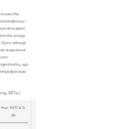
кількість 
роамофоски і 
чним впливом 
вність хлору 
о було менше 
тне живлення 
ієм 
відмітити, що 
 нітрофоскою
д, 2017р.)
тис. КУО в 1г 
Загальна
гр.
кількість
м/о