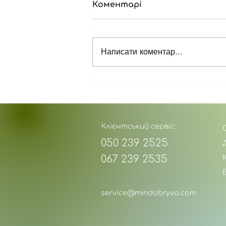
Коментарі
Написати коментар...
Як правильно вносити
калій: практичне
рішення для
стабільного врожаю
Клієнтський сервіс:
050 239 2525
067 239 2535
service@mindobryva.com