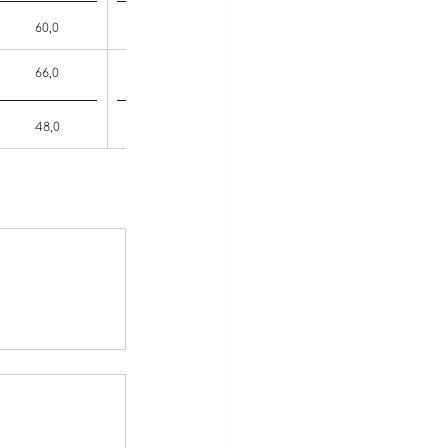
60,0
50,9
66,0
33,8
48,0
34,1