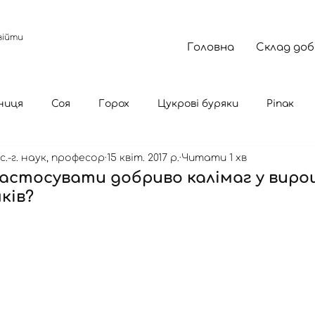
війти
Головна
Склад до
ниця
Соя
Горох
Цукрові буряки
Ріпак
с.-г. наук, професор
15 квіт. 2017 р.
Читати 1 хв
астосувати добриво калімаг у виро
ків?