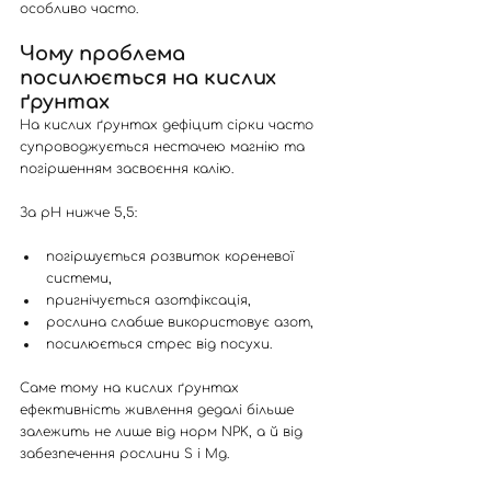
особливо часто.
Чому проблема 
посилюється на кислих 
ґрунтах
На кислих ґрунтах дефіцит сірки часто 
супроводжується нестачею магнію та 
погіршенням засвоєння калію.
За pH нижче 5,5:
погіршується розвиток кореневої 
системи,
пригнічується азотфіксація,
рослина слабше використовує азот,
посилюється стрес від посухи.
Саме тому на кислих ґрунтах 
ефективність живлення дедалі більше 
залежить не лише від норм NPK, а й від 
забезпечення рослини S і Mg.