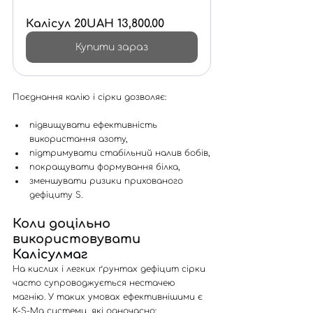
Калісул 20
UAH 13,800.00
Купити зараз
Поєднання калію і сірки дозволяє:
підвищувати ефективність 
використання азоту,
підтримувати стабільний налив бобів,
покращувати формування білка,
зменшувати ризики прихованого 
дефіциту S.
Коли доцільно 
використовувати 
Калісулмаг
На кислих і легких ґрунтах дефіцит сірки 
часто супроводжується нестачею 
магнію. У таких умовах ефективнішими є 
K-S-Mg системи, які одночасно: