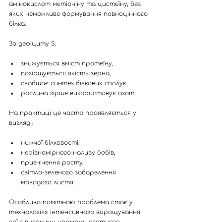
амінокислот метіоніну та цистеїну, без 
яких неможливе формування повноцінного 
білка.
За дефіциту S:
знижується вміст протеїну,
погіршується якість зерна,
слабшає синтез білкових сполук,
рослина гірше використовує азот.
На практиці це часто проявляється у 
вигляді:
нижчої білковості,
нерівномірного наливу бобів,
пригнічення росту,
світло-зеленого забарвлення 
молодого листя.
Особливо помітною проблема стає у 
технологіях інтенсивного вирощування 
сої з високими нормами азотного 