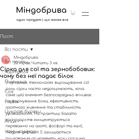
Міндобрива
один продукт | що зможе все
Пост
Всі пости
Міндобрива
Всі пости
23 трав.
Читати 3 хв
Сірка для сої та зернобобових:
Картопля
чому без неї падає білок
Пшениця
У сучасних технологіях вирощування сої 
роль сірки часто недооцінюють, хоча 
Соя
саме цей елемент безпосередньо впливає 
на формування білка, ефективність 
Горох
азотного живлення та стабільність 
Цукрові буряки
урожайності. На практиці багато 
господарств концентруються 
Ріпак
переважно на азоті, фосфорі та калії, 
Чому калімаг
тоді як дефіцит S залишається 
прихованим до моменту, коли рослина 