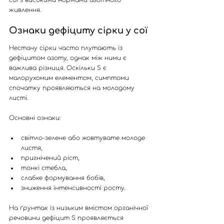
живлення.
Ознаки дефіциту сірки у сої
Нестачу сірки часто плутають із 
дефіцитом азоту, однак між ними є 
важлива різниця. Оскільки S є 
малорухомим елементом, симптоми 
спочатку проявляються на молодому 
листі.
Основні ознаки:
світло-зелене або жовтувате молоде 
листя,
пригнічений ріст,
тонкі стебла,
слабке формування бобів,
зниження інтенсивності росту.
На ґрунтах із низьким вмістом органічної 
речовини дефіцит S проявляється 