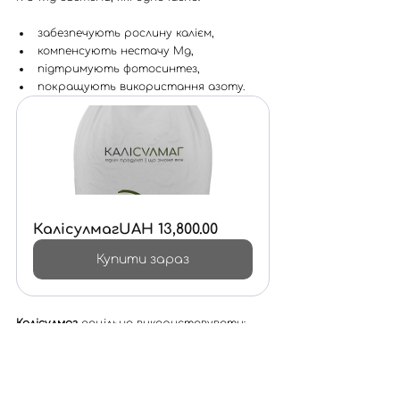
забезпечують рослину калієм,
компенсують нестачу Mg,
підтримують фотосинтез,
покращують використання азоту.
Калісулмаг
UAH 13,800.00
Купити зараз
Калісулмаг
 доцільно використовувати:
на кислих ґрунтах,
у посушливих умовах,
при високому винесенні калію,