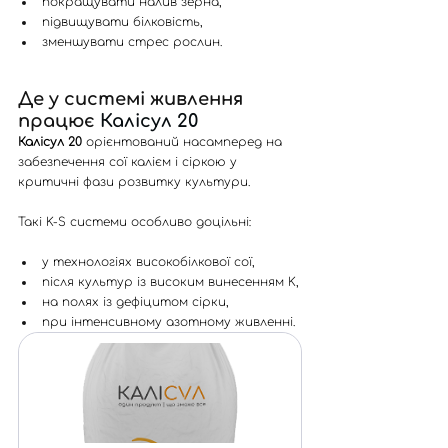
покращувати налив зерна,
підвищувати білковість,
зменшувати стрес рослин.
Де у системі живлення 
працює 
Калісул 20
Калісул 20
 орієнтований насамперед на 
забезпечення сої калієм і сіркою у 
критичні фази розвитку культури.
Такі K-S системи особливо доцільні:
у технологіях високобілкової сої,
після культур із високим винесенням K,
на полях із дефіцитом сірки,
при інтенсивному азотному живленні.