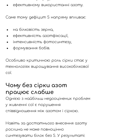
ефективному використанні азоту.
Саме тому дефіцит S напряму впливає:
на білковість зерна,
ефективність азотфіксації,
інтенсивність фотосинтезу,
формування бобів.
Особливо критичною роль сірки стає у 
технологіях вирощування високобілкової 
сої.
Чому без сірки азот 
працює слабше
Однією з найбільш недооцінених проблем 
у живленні сої є порушення 
співвідношення між азотом і сіркою.
Навіть за достатнього внесення азоту 
рослина не може повноцінно 
синтезувати білок без S. У результаті: