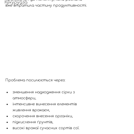
Кукурудза
вже втратила частину продуктивності.
Проблема посилюється через:
зменшення надходження сірки з 
атмосфери,
інтенсивне винесення елементів 
живлення врожаєм,
скорочення внесення органіки,
підкислення ґрунтів,
високі врожаї сучасних сортів сої.