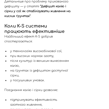
Детальніше про проблему прихованого 
дефіциту — у статті 
“Дефіцит калію і 
сірки у сої: як стабілізувати живлення на 
кислих ґрунтах”
.
Коли K-S системи 
працюють ефективніше
Найбільший ефект K-S добрив 
спостерігається:
у технологіях високобілкової сої,
при високих нормах азоту,
після культур із великим винесенням 
калію,
на ґрунтах із дефіцитом доступної 
сірки,
у посушливих умовах.
Поєднання калію і сірки дозволяє:
підтримувати ефективність 
азотного живлення,