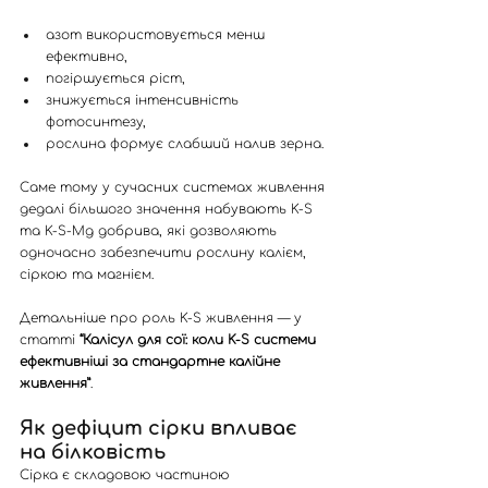
азот використовується менш 
ефективно,
погіршується ріст,
знижується інтенсивність 
фотосинтезу,
рослина формує слабший налив зерна.
Саме тому у сучасних системах живлення 
дедалі більшого значення набувають K-S 
та K-S-Mg добрива, які дозволяють 
одночасно забезпечити рослину калієм, 
сіркою та магнієм.
Детальніше про роль K-S живлення — у 
статті 
“Калісул для сої: коли K-S системи 
ефективніші за стандартне калійне 
живлення”
.
Як дефіцит сірки впливає 
на білковість
Сірка є складовою частиною 