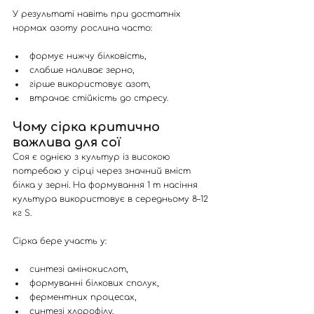
У результаті навіть при достатніх 
нормах азоту рослина часто:
формує нижчу білковість,
слабше наливає зерно,
гірше використовує азот,
втрачає стійкість до стресу.
Чому сірка критично 
важлива для сої
Соя є однією з культур із високою 
потребою у сірці через значний вміст 
білка у зерні. На формування 1 т насіння 
культура використовує в середньому 8–12 
кг S.
Сірка бере участь у:
синтезі амінокислот,
формуванні білкових сполук,
ферментних процесах,
синтезі хлорофілу,