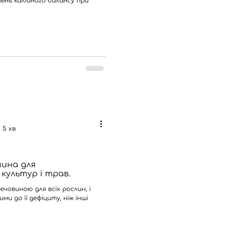
ень калійного балансу при
 5 хв
вина для
культур і трав.
ечовиною для всіх рослин, і
ми до її дефіциту, ніж інші