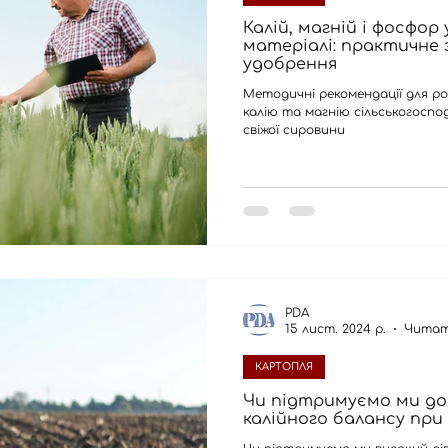
Калій, магній і фосфор
матеріалі: практичне 
удобрення
Методичні рекомендації для ро
калію та магнію сільськогосп
свіжої сировини
PDA
15 лист. 2024 р.
Читат
КАРТОПЛЯ
Чи підтримуємо ми до
калійного балансу при