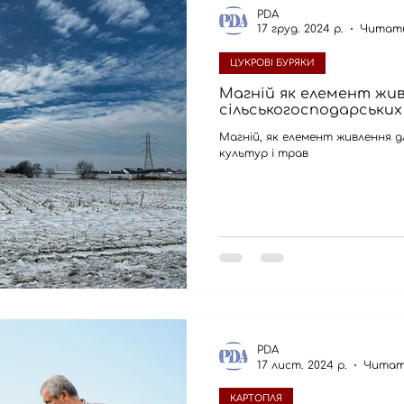
PDA
17 груд. 2024 р.
Читати
ЦУКРОВІ БУРЯКИ
Магній як елемент жив
сільськогосподарських 
Магній, як елемент живлення д
культур і трав
PDA
17 лист. 2024 р.
Читат
КАРТОПЛЯ