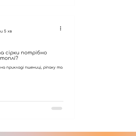
и 5 хв
та сірки потрібно
ртоплі?
і на прикладі пшениці, ріпаку та