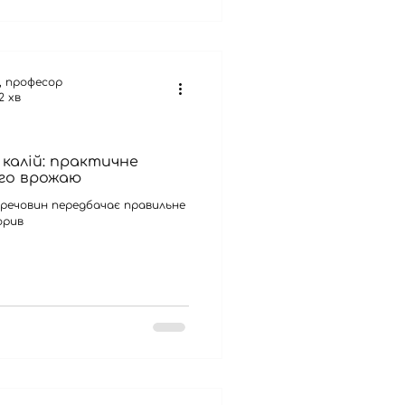
к, професор
2 хв
калій: практичне
ого врожаю
речовин передбачає правильне
орив