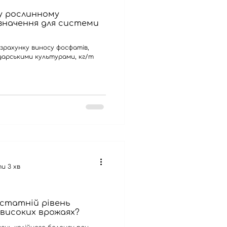
 у рослинному
значення для системи
зрахунку виносу фосфатів,
одарськими культурами, кг/т
и 3 хв
статній рівень
 високих врожаях?