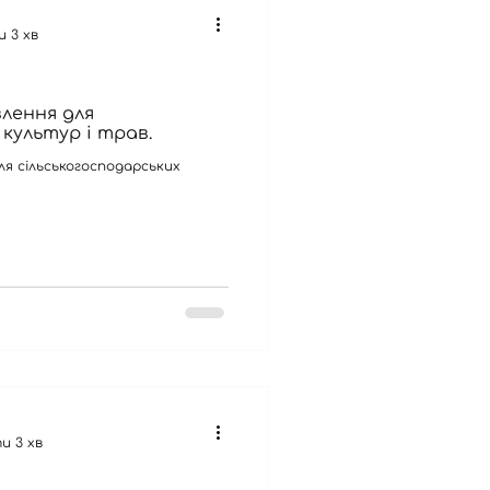
 3 хв
лення для
культур і трав.
ля сільськогосподарських
и 3 хв