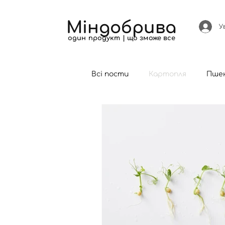
Міндобрива
У
один продукт | що зможе все
Всі пости
Картопля
Пше
Кукурудза