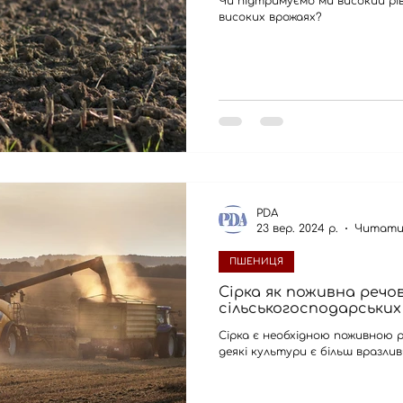
Чи підтримуємо ми високий рів
високих врожаях?
PDA
23 вер. 2024 р.
Читати
ПШЕНИЦЯ
Сірка як поживна речо
сільськогосподарських 
Сірка є необхідною поживною р
деякі культури є більш вразливи