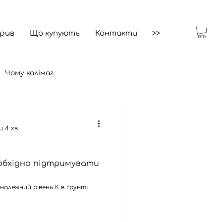
брив
Що купують
Контакти
>>
Чому калімаг
 4 хв
еобхідно підтримувати
належний рівень K в ґрунті