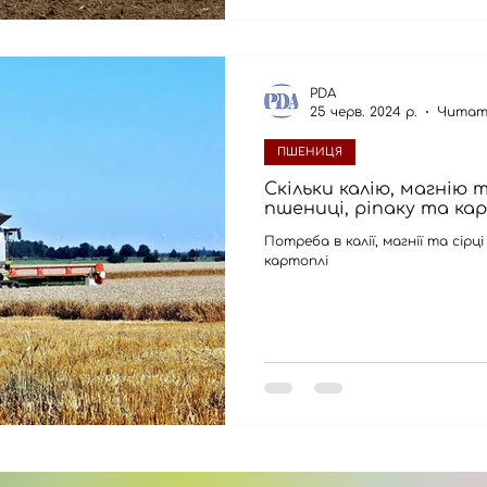
PDA
25 черв. 2024 р.
Читат
ПШЕНИЦЯ
Скільки калію, магнію 
пшениці, ріпаку та ка
Потреба в калії, магнії та сірц
картоплі