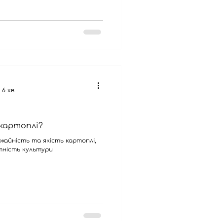
6 хв
 картоплі?
ожайність та якість картоплі,
тність культури