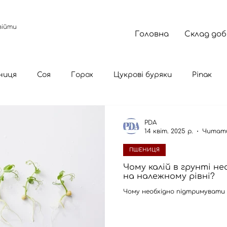
війти
Головна
Склад до
ниця
Соя
Горох
Цукрові буряки
Ріпак
PDA
14 квіт. 2025 р.
Читати
ПШЕНИЦЯ
Чому калій в грунті н
на належному рівні?
Чому необхідно підтримувати 