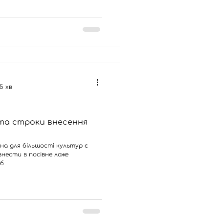
5 хв
та строки внесення
дна для більшості культур є
внести в посівне ложе
аб