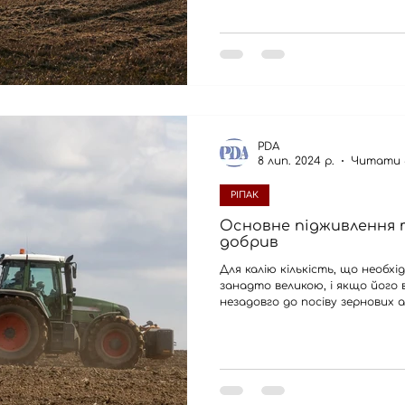
PDA
8 лип. 2024 р.
Читати 
РІПАК
Основне підживлення 
добрив
Для калію кількість, що необхі
занадто великою, і якщо його 
незадовго до посіву зернових 